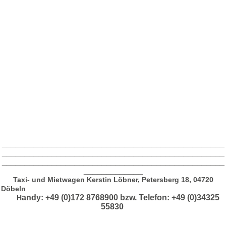
_________________________________________________
_________________________________________________
_________________________________________________
_____________
Taxi- und Mietwagen Kerstin Löbner, Petersberg 18, 04720
Döbeln
andy: +49 (0)172 8768900 bzw. T
elefon: +49 (0)34325
H
55830